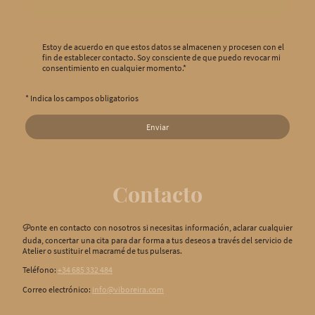
Estoy de acuerdo en que estos datos se almacenen y procesen con el
fin de establecer contacto. Soy consciente de que puedo revocar mi
consentimiento en cualquier momento.
*
* Indica los campos obligatorios
Enviar
Contacto
onte en contacto con nosotros si necesitas información, aclarar cualquier
P
duda, concertar una cita para dar forma a tus deseos a través del servicio de
Atelier o sustituir el macramé de tus pulseras.
Teléfono:
+34 685 332 484
Correo electrónico:
info@viboreira.com