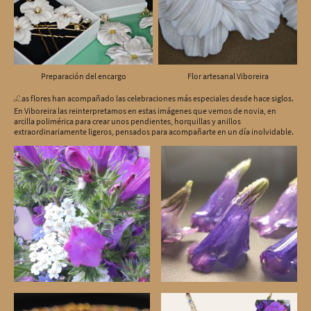
Preparación del encargo
Flor artesanal Viboreira
as flores han acompañado las celebraciones más especiales desde hace siglos.
L
En Viboreira las reinterpretamos en estas imágenes que vemos de novia, en
arcilla polimérica para crear unos pendientes, horquillas y anillos
extraordinariamente ligeros, pensados para acompañarte en un día inolvidable.