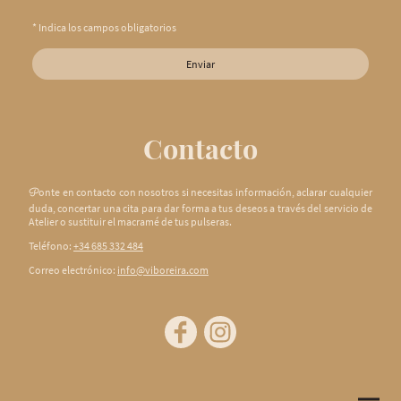
* Indica los campos obligatorios
Enviar
Contacto
onte en contacto con nosotros si necesitas información, aclarar cualquier
P
duda, concertar una cita para dar forma a tus deseos a través del servicio de
Atelier o sustituir el macramé de tus pulseras.
Teléfono:
+34 685 332 484
Correo electrónico:
info@viboreira.com